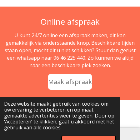
Online afspraak
U kunt 24/7 online een afspraak maken, dit kan
gemakkelijk via onderstaande knop. Beschikbare tijden
staan open, mocht dit u niet schikken? Stuur dan gerust
een whatsapp naar 06 46 225 440. Zo kunnen we altijd
naar een beschikbare plek zoeken.
Maak afspraak
Deze website maakt gebruik van cookies om
uw ervaring te verbeteren en op maat
© 2025 - 2026 Beauty & Care Den Helder
gemaakte advertenties weer te geven. Door op
Powered by
JouwWeb
‘Accepteren’ te klikken, gaat u akkoord met het
gebruik van alle cookies.